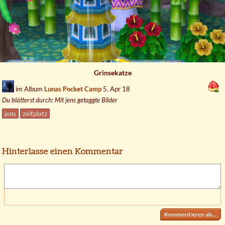
Grinsekatze
im Album
Lunas Pocket Camp
5. Apr 18
Du blätterst durch: Mit jens getaggte Bilder
jens
zeltplatz
Hinterlasse einen Kommentar
Kommentieren als...