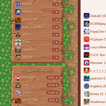
Archeli
7 ★
hexchen_luna
7 ★
Oinka82
26
aliceZZard
3 ★
ACWWplay
kathi_cupcake
3 ★
PapaChris
Wyvern
2 ★
ACplayer-2
Pettie
2 ★
cosycoffe
NeonGrün
1 ★
S-H
8. Nov
Rhinos
1 ★
Absowarr
1
Rangliste (Gesamt)
s_o_f_i_c_i
hirnregen
19347 ★
paulchen
9
Lian
10249 ★
Angelina
25
Deoys
10190 ★
Bimba
15. 
aliceZZard
8022 ★
Hoodieman