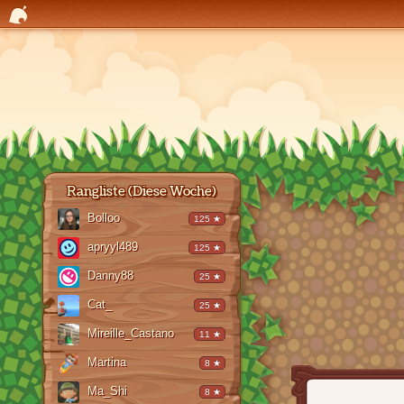
Rangliste (Diese Woche)
Bolloo
125 ★
apryyl489
125 ★
Danny88
25 ★
Cat_
25 ★
Mireille_Castano
11 ★
Martina
8 ★
Ma_Shi
8 ★