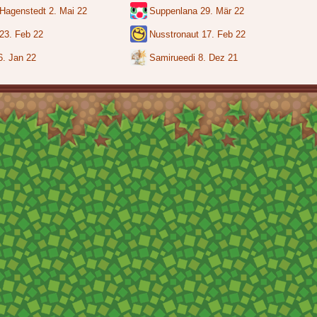
Hagenstedt
2. Mai 22
Suppenlana
29. Mär 22
23. Feb 22
Nusstronaut
17. Feb 22
6. Jan 22
Samirueedi
8. Dez 21