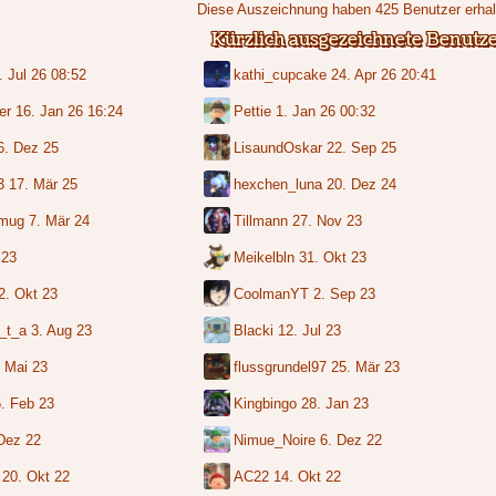
Diese Auszeichnung haben 425 Benutzer erhal
Kürzlich ausgezeichnete Benutz
. Jul 26 08:52
kathi_cupcake
24. Apr 26 20:41
er
16. Jan 26 16:24
Pettie
1. Jan 26 00:32
6. Dez 25
LisaundOskar
22. Sep 25
3
17. Mär 25
hexchen_luna
20. Dez 24
emug
7. Mär 24
Tillmann
27. Nov 23
 23
Meikelbln
31. Okt 23
2. Okt 23
CoolmanYT
2. Sep 23
_t_a
3. Aug 23
Blacki
12. Jul 23
. Mai 23
flussgrundel97
25. Mär 23
. Feb 23
Kingbingo
28. Jan 23
Dez 22
Nimue_Noire
6. Dez 22
20. Okt 22
AC22
14. Okt 22