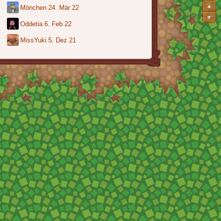
▲
Mönchen
24. Mär 22
▼
Oddetia
6. Feb 22
MissYuki
5. Dez 21