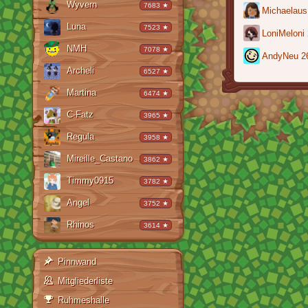
Wyvern
7683 ★
Michaelaus
Luna
7523 ★
LoniMeloni
NMH
7078 ★
AndyNeu
2
Archeli
6527 ★
Martina
6474 ★
C-Fatz
3965 ★
Regula
3958 ★
Mireille_Castano
3862 ★
Timmy0915
3782 ★
Angel
3752 ★
Rhinos
3614 ★
Pinnwand
Mitgliederliste
Ruhmeshalle