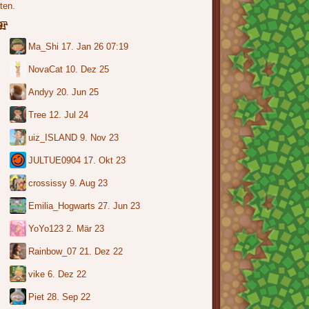
ten.
er
Ma_Shi
17. Jan 26 07:19
NovaCat
10. Dez 25
Andyy
20. Jun 25
Tree
12. Jul 24
uiz_ISLAND
9. Nov 23
JULTUE0904
17. Okt 23
crossissy
9. Aug 23
Emilia_Hogwarts
27. Jun 23
YoYo123
2. Mär 23
Rainbow_07
21. Dez 22
vike
6. Dez 22
Piet
28. Sep 22